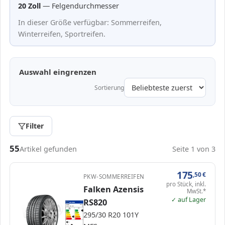
20 Zoll
— Felgendurchmesser
In dieser Größe verfügbar: Sommerreifen,
Winterreifen, Sportreifen.
Auswahl eingrenzen
Sortierung
Filter
Passende Reifen in 295/30 R20
55
Artikel gefunden
Seite 1 von 3
175
,50
€
PKW-SOMMERREIFEN
pro Stück, inkl.
Falken Azensis
MwSt.*
✓ auf Lager
RS820
EPREL
ENERG
1617691
Falken
355716
295/30 R20 101Y
C1
A
A
A
295/30 R20 101Y
B
B
C
C
D
D
D
E
E
72 dB
A