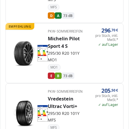
MFS
D
A
73 dB
EMPFEHLUNG
296
,70
€
PKW-SOMMERREIFEN
pro Stück, inkl.
Michelin Pilot
MwSt.*
✓ auf Lager
Sport 4 S
EPREL
ENERG
409746
Michelin
300179
295/30 R20 101Y
C1
A
A
295/30 R20 101Y
B
B
B
C
C
D
D
E
E
E
MO1
73 dB
B
Verordnung (EU) 2020/740
MO1
E
B
73 dB
205
,50
€
PKW-SOMMERREIFEN
pro Stück, inkl.
Vredestein
MwSt.*
✓ auf Lager
Ultrac Vorti+
EPREL
ENERG
615257
Vredestein
AP29530020YUVPA…
295/30 R20 101Y
C1
A
A
295/30 R20 101Y
B
B
B
C
C
D
D
D
E
E
MFS
72 dB
B
Verordnung (EU) 2020/740
MFS