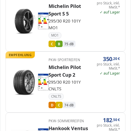
pro Stück, inkl.
Michelin Pilot
MwSt.*
✓ auf Lager
Sport S 5
EPREL
ENERG
1677629
Michelin
921079
295/30 R20 101Y
C1
A
A
295/30 R20 101Y
B
B
B
C
C
C
D
D
E
E
MO1
75 dB
B
Verordnung (EU) 2020/740
MO1
C
B
75 dB
EMPFEHLUNG
350
,20
€
PKW-SPORTREIFEN
pro Stück, inkl.
Michelin Pilot
MwSt.*
✓ auf Lager
Sport Cup 2
EPREL
ENERG
630377
Michelin
315811
295/30 R20 101Y
C1
A
A
295/30 R20 101Y
B
B
C
C
C
D
D
D
E
E
CNLTS
74 dB
B
Verordnung (EU) 2020/740
CNLTS
D
C
74 dB
182
,50
€
PKW-SOMMERREIFEN
pro Stück, inkl.
Hankook Ventus
MwSt.*
EPREL
ENERG
502894
Hankook
1024283