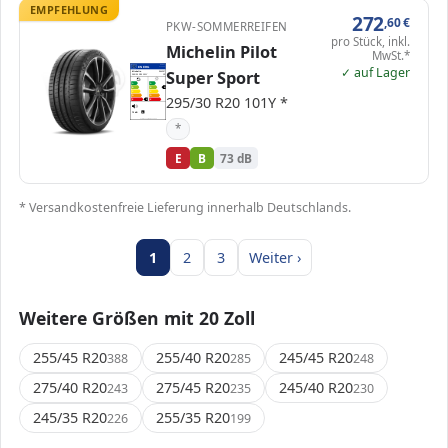
EMPFEHLUNG
272
,60
€
PKW-SOMMERREIFEN
pro Stück, inkl.
Michelin Pilot
MwSt.*
EPREL
✓ auf Lager
ENERG
410054
Super Sport
Michelin
364257
295/30 R20 101Y
C1
A
A
B
B
B
C
C
295/30 R20 101Y *
D
D
E
E
E
73 dB
B
Verordnung (EU) 2020/740
*
E
B
73 dB
* Versandkostenfreie Lieferung innerhalb Deutschlands.
1
2
3
Weiter ›
Weitere Größen mit 20 Zoll
255/45 R20
255/40 R20
245/45 R20
388
285
248
275/40 R20
275/45 R20
245/40 R20
243
235
230
245/35 R20
255/35 R20
226
199