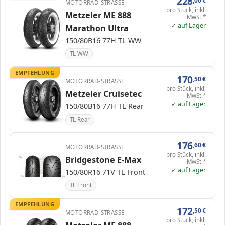
228
MOTORRAD-STRASSE
pro Stück, inkl.
Metzeler ME 888
MwSt.*
✓ auf Lager
Marathon Ultra
150/80B16 77H TL WW
TL WW
EMPFEHLUNG
170
,50
€
MOTORRAD-STRASSE
pro Stück, inkl.
Metzeler Cruisetec
MwSt.*
✓ auf Lager
150/80B16 77H TL Rear
TL Rear
176
,60
€
MOTORRAD-STRASSE
pro Stück, inkl.
Bridgestone E-Max
MwSt.*
✓ auf Lager
150/80R16 71V TL Front
TL Front
EMPFEHLUNG
172
,50
€
MOTORRAD-STRASSE
pro Stück, inkl.