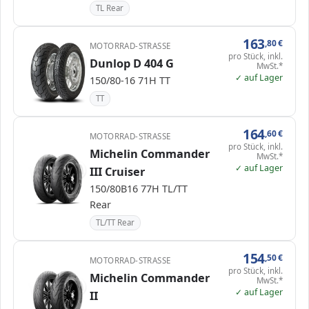
TL Rear
163
,80
€
MOTORRAD-STRASSE
pro Stück, inkl.
Dunlop D 404 G
MwSt.*
✓ auf Lager
150/80-16 71H TT
TT
164
,60
€
MOTORRAD-STRASSE
pro Stück, inkl.
Michelin Commander
MwSt.*
✓ auf Lager
III Cruiser
150/80B16 77H TL/TT
Rear
TL/TT Rear
154
,50
€
MOTORRAD-STRASSE
pro Stück, inkl.
Michelin Commander
MwSt.*
✓ auf Lager
II