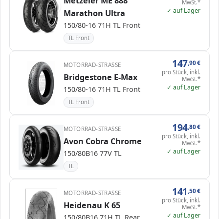
Metzeler ME 888
MwSt.*
✓ auf Lager
Marathon Ultra
150/80-16 71H TL Front
TL Front
147
,90
€
MOTORRAD-STRASSE
pro Stück, inkl.
Bridgestone E-Max
MwSt.*
✓ auf Lager
150/80-16 71H TL Front
TL Front
194
,80
€
MOTORRAD-STRASSE
pro Stück, inkl.
Avon Cobra Chrome
MwSt.*
✓ auf Lager
150/80B16 77V TL
TL
141
,50
€
MOTORRAD-STRASSE
pro Stück, inkl.
Heidenau K 65
MwSt.*
✓ auf Lager
150/80B16 71H TL Rear