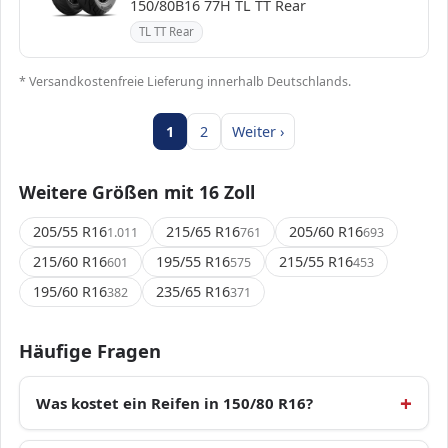
150/80B16 77H TL TT Rear
TL TT Rear
* Versandkostenfreie Lieferung innerhalb Deutschlands.
1
2
Weiter ›
Weitere Größen mit 16 Zoll
205/55 R16
215/65 R16
205/60 R16
1.011
761
693
215/60 R16
195/55 R16
215/55 R16
601
575
453
195/60 R16
235/65 R16
382
371
Häufige Fragen
Was kostet ein Reifen in 150/80 R16?