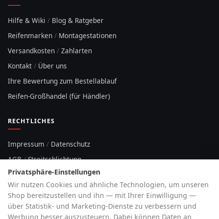
Hilfe & Wiki
/
Blog & Ratgeber
Reifenmarken
/
Montagestationen
Versandkosten
/
Zahlarten
Kontakt
/
Über uns
Ihre Bewertung zum Bestellablauf
Reifen-Großhandel (für Händler)
RECHTLICHES
Impressum
/
Datenschutz
AGB
/
Streitschlichtung
Privatsphäre-Einstellungen
Sitemap
Wir nutzen Cookies und ähnliche Technologien, um unseren
Cookie-Hinweis
Shop bereitzustellen und ihn — mit Ihrer Einwilligung —
über Statistik- und Marketing-Dienste zu verbessern und
HOTLINE
Werbung besser auszusteuern. Dabei können Daten an