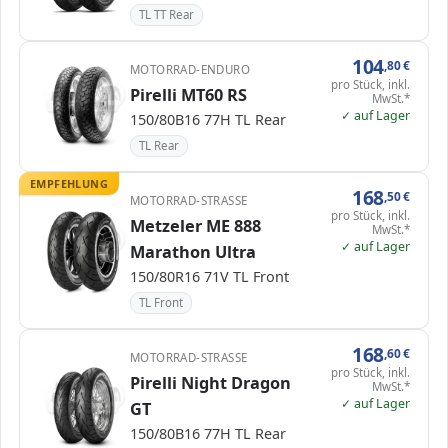
TL TT Rear
104
,80
€
MOTORRAD-ENDURO
pro Stück, inkl.
Pirelli MT60 RS
MwSt.*
✓ auf Lager
150/80B16 77H TL Rear
TL Rear
EMPFEHLUNG
168
,50
€
MOTORRAD-STRASSE
pro Stück, inkl.
Metzeler ME 888
MwSt.*
✓ auf Lager
Marathon Ultra
150/80R16 71V TL Front
TL Front
168
,60
€
MOTORRAD-STRASSE
pro Stück, inkl.
Pirelli Night Dragon
MwSt.*
✓ auf Lager
GT
150/80B16 77H TL Rear