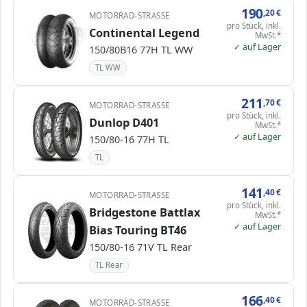
190
,20
€
MOTORRAD-STRASSE
pro Stück, inkl.
Continental Legend
MwSt.*
✓ auf Lager
150/80B16 77H TL WW
TL WW
211
,70
€
MOTORRAD-STRASSE
pro Stück, inkl.
Dunlop D401
MwSt.*
✓ auf Lager
150/80-16 77H TL
TL
141
,40
€
MOTORRAD-STRASSE
pro Stück, inkl.
Bridgestone Battlax
MwSt.*
✓ auf Lager
Bias Touring BT46
150/80-16 71V TL Rear
TL Rear
166
,40
€
MOTORRAD-STRASSE