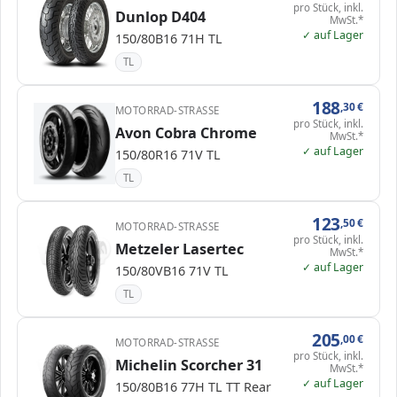
pro Stück, inkl.
Dunlop D404
MwSt.*
✓ auf Lager
150/80B16 71H TL
TL
188
,30
€
MOTORRAD-STRASSE
pro Stück, inkl.
Avon Cobra Chrome
MwSt.*
✓ auf Lager
150/80R16 71V TL
TL
123
,50
€
MOTORRAD-STRASSE
pro Stück, inkl.
Metzeler Lasertec
MwSt.*
✓ auf Lager
150/80VB16 71V TL
TL
205
,00
€
MOTORRAD-STRASSE
pro Stück, inkl.
Michelin Scorcher 31
MwSt.*
✓ auf Lager
150/80B16 77H TL TT Rear