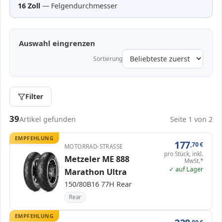
16 Zoll
— Felgendurchmesser
Auswahl eingrenzen
Sortierung
Filter
Passende Reifen in 150/80 R16
39
Artikel gefunden
Seite 1 von 2
EMPFEHLUNG
177
,70
€
MOTORRAD-STRASSE
pro Stück, inkl.
Metzeler ME 888
MwSt.*
✓ auf Lager
Marathon Ultra
150/80B16 77H Rear
Rear
EMPFEHLUNG
,00
€