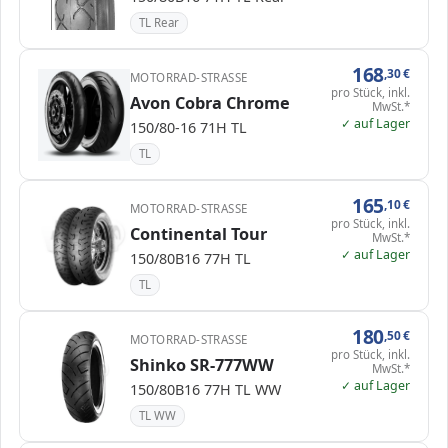
TL Rear
168
,30
€
MOTORRAD-STRASSE
pro Stück, inkl.
Avon Cobra Chrome
MwSt.*
✓ auf Lager
150/80-16 71H TL
TL
165
,10
€
MOTORRAD-STRASSE
pro Stück, inkl.
Continental Tour
MwSt.*
✓ auf Lager
150/80B16 77H TL
TL
180
,50
€
MOTORRAD-STRASSE
pro Stück, inkl.
Shinko SR-777WW
MwSt.*
✓ auf Lager
150/80B16 77H TL WW
TL WW