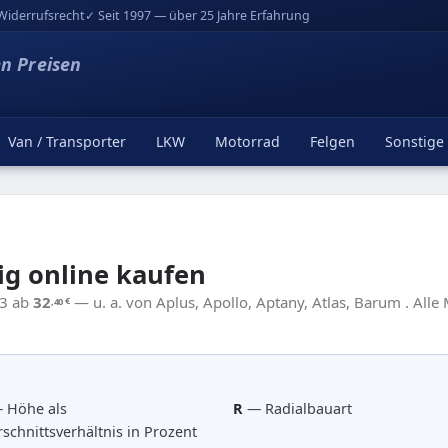
Widerrufsrecht
✓ Seit 1997 — über 25 Jahre Erfahrung
en Preisen
Van / Transporter
LKW
Motorrad
Felgen
Sonstige
ig online kaufen
13 ab
32
— u. a. von Aplus, Apollo, Aptany, Atlas, Barum . Alle
,40
€
 Höhe als
R
— Radialbauart
schnittsverhältnis in Prozent