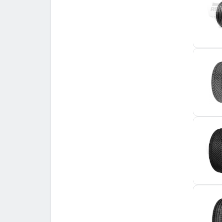
Sunny
2
Superia
4
Torque
4
Tourador
1
Tracmax
4
Tristar
3
Tyfoon
1
Uniroyal
4
Victory
1
Viking
1
Vredestein
1
Westlake
6
Yokohama
1
Zeetex
1