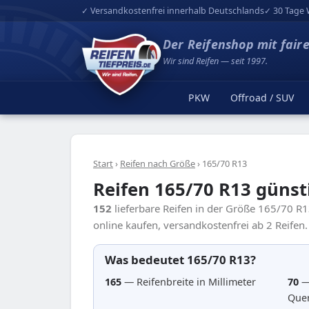
✓ Versandkostenfrei innerhalb Deutschlands
✓ 30 Tage 
Der Reifenshop mit fair
Wir sind Reifen — seit 1997.
PKW
Offroad / SUV
Start
›
Reifen nach Größe
›
165/70 R13
Reifen 165/70 R13 günst
152
lieferbare Reifen in der Größe 165/70 R
online kaufen, versandkostenfrei ab 2 Reifen.
Was bedeutet 165/70 R13?
165
— Reifenbreite in Millimeter
70
—
Quer