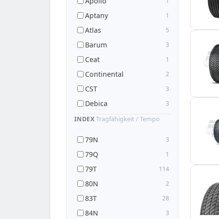
Apollo
1
Aptany
1
Atlas
5
Barum
3
Ceat
1
Continental
2
CST
3
Debica
3
Delinte
2
INDEX
Tragfähigkeit / Tempo
Dynamo
1
79N
3
Event Tyres
1
79Q
1
Falken
1
79T
114
Firemax
1
80N
2
Fortuna
6
83T
28
Fulda
1
84N
3