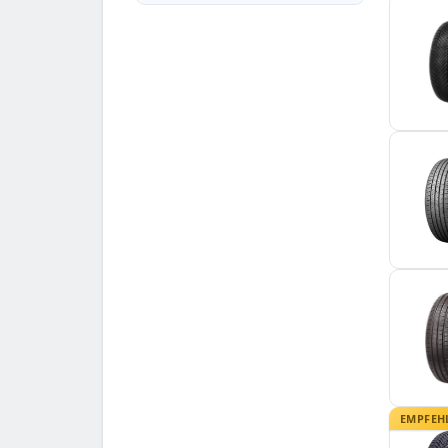
Tracmax
3
Tristar
3
Uniroyal
1
Vredestein
2
Westlake
1
Zeetex
1
EMPFEH