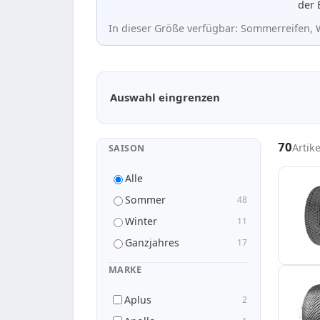
der 
In dieser Größe verfügbar: Sommerreifen, W
Passende Reifen in 145/80 R13
Auswahl eingrenzen
70
Artik
SAISON
Alle
Sommer
48
Winter
11
Ganzjahres
17
MARKE
Aplus
2