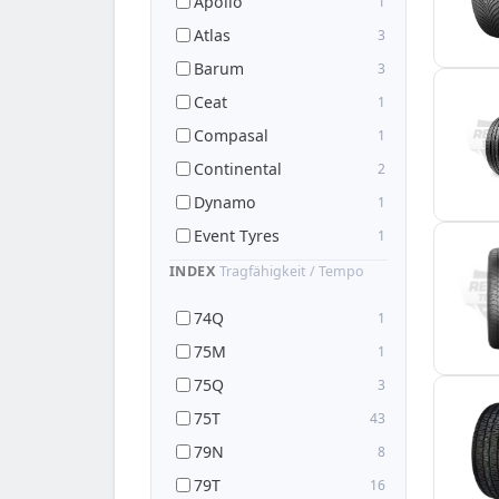
Apollo
1
Atlas
3
Barum
3
Ceat
1
Compasal
1
Continental
2
Dynamo
1
Event Tyres
1
Fortuna
3
INDEX
Tragfähigkeit / Tempo
Grenlander
1
74Q
1
Gripmax
1
75M
1
GT-Radial
4
75Q
3
Hankook
7
75T
43
Imperial
3
79N
8
Kumho
4
79T
16