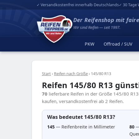
✓ Versandkostenfrei innerhalb Deutschlands
✓ 30 Tage 
Der Reifenshop mit fair
Wir sind Reifen — seit 1997.
PKW
Offroad / SUV
Start
›
Reifen nach Größe
›
145/80 R13
Reifen 145/80 R13 günst
70
lieferbare Reifen in der Größe 145/80 R1
kaufen, versandkostenfrei ab 2 Reifen.
Was bedeutet 145/80 R13?
145
— Reifenbreite in Millimeter
80
—
Quer