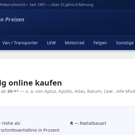
Widerrufsrecht
✓ Seit 1997 — über 25 Jahre Erfahrung
en Preisen
Van / Transporter
LKW
Motorrad
Felgen
Sonstige
ig online kaufen
3 ab
30
— u. a. von Aplus, Apollo, Atlas, Barum, Ceat . Alle Mod
,30
€
 Höhe als
R
— Radialbauart
schnittsverhältnis in Prozent