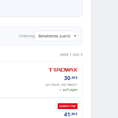
Sortierung
Seite 1 von 3
30
,30
€
pro Stück, inkl. MwSt.*
✓ auf Lager
41
,80
€