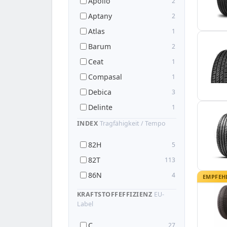
Apollo
2
Aptany
2
Atlas
1
Barum
2
Ceat
1
Compasal
1
Debica
3
Delinte
1
Duraturn
1
INDEX
Tragfähigkeit / Tempo
Dynamo
1
82H
5
EP Tyres
1
82T
113
Falken
1
86N
4
EMPFEH
Firemax
1
KRAFTSTOFFEFFIZIENZ
EU-
Fortuna
3
Label
Fulda
2
C
27