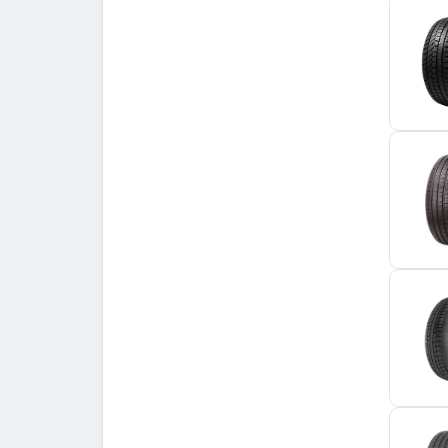
Minerva
3
Nankang
3
Nexen
3
Ovation
2
Petlas
2
Radar
2
Rotalla
2
Sailun
5
Sava
4
Security
1
Starmaxx
2
Superia
1
Torque
3
Tourador
3
Tracmax
3