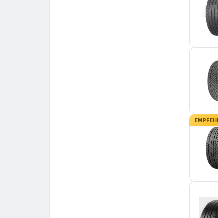
Tristar
1
Tyfoon
1
Uniroyal
1
Victory
2
Viking
2
Vredestein
2
Westlake
3
Yokohama
1
Zeetex
EMPFEH
1