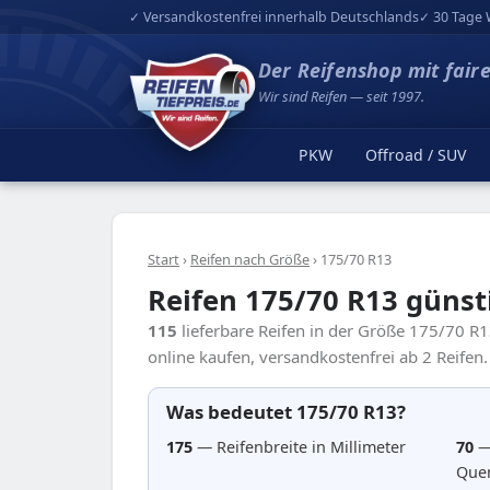
✓ Versandkostenfrei innerhalb Deutschlands
✓ 30 Tage 
Der Reifenshop mit fair
Wir sind Reifen — seit 1997.
PKW
Offroad / SUV
Start
›
Reifen nach Größe
›
175/70 R13
Reifen 175/70 R13 günst
115
lieferbare Reifen in der Größe 175/70 R
online kaufen, versandkostenfrei ab 2 Reifen.
Was bedeutet 175/70 R13?
175
— Reifenbreite in Millimeter
70
—
Quer