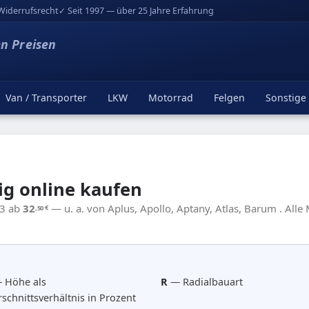
Widerrufsrecht
✓ Seit 1997 — über 25 Jahre Erfahrung
en Preisen
Van / Transporter
LKW
Motorrad
Felgen
Sonstige
ig online kaufen
13 ab
32
— u. a. von Aplus, Apollo, Aptany, Atlas, Barum . Alle
,50
€
 Höhe als
R
— Radialbauart
schnittsverhältnis in Prozent