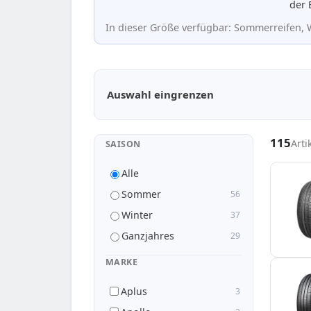
der 
In dieser Größe verfügbar: Sommerreifen, W
Passende Reifen in 175/70 R13
Auswahl eingrenzen
115
Arti
SAISON
Alle
Sommer
56
Winter
37
Ganzjahres
29
MARKE
Aplus
3