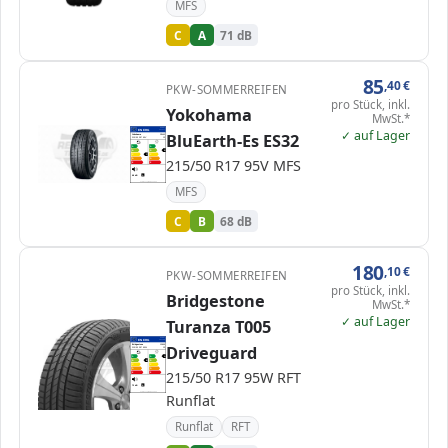
MFS
C
A
71 dB
85
,40
€
PKW-SOMMERREIFEN
pro Stück, inkl.
Yokohama
MwSt.*
EPREL
✓ auf Lager
ENERG
631317
BluEarth-Es ES32
Yokohama
R2463
215/50 R17 95V
C1
A
A
B
B
B
C
C
C
215/50 R17 95V MFS
D
D
E
E
68 dB
A
Verordnung (EU) 2020/740
MFS
C
B
68 dB
180
,10
€
PKW-SOMMERREIFEN
pro Stück, inkl.
Bridgestone
MwSt.*
✓ auf Lager
Turanza T005
EPREL
ENERG
382488
Driveguard
Bridgestone
13899
215/50 R17 95W
C1
A
A
A
B
B
B
C
C
D
D
215/50 R17 95W RFT
E
E
72 dB
B
Verordnung (EU) 2020/740
Runflat
Runflat
RFT