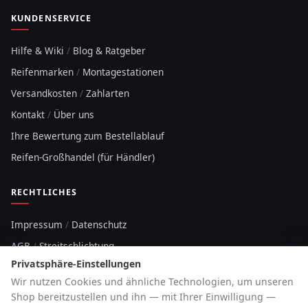
KUNDENSERVICE
Hilfe & Wiki
/
Blog & Ratgeber
Reifenmarken
/
Montagestationen
Versandkosten
/
Zahlarten
Kontakt
/
Über uns
Ihre Bewertung zum Bestellablauf
Reifen-Großhandel (für Händler)
RECHTLICHES
Impressum
/
Datenschutz
AGB
/
Streitschlichtung
Privatsphäre-Einstellungen
Sitemap
Wir nutzen Cookies und ähnliche Technologien, um unseren
Cookie-Hinweis
Shop bereitzustellen und ihn — mit Ihrer Einwilligung —