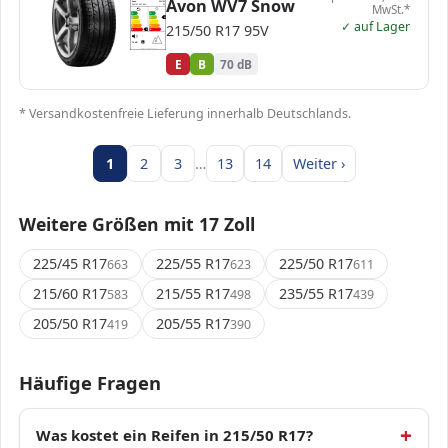
Avon WV7 Snow
Avon
589788
MwSt.*
215/50 R17 95V
C1
A
A
B
B
B
✓ auf Lager
C
C
215/50 R17 95V
D
D
E
E
E
70 dB
B
Verordnung (EU) 2020/740
E
B
70 dB
* Versandkostenfreie Lieferung innerhalb Deutschlands.
1
2
3
…
13
14
Weiter ›
Weitere Größen mit 17 Zoll
225/45 R17
225/55 R17
225/50 R17
663
623
611
215/60 R17
215/55 R17
235/55 R17
583
498
439
205/50 R17
205/55 R17
419
390
Häufige Fragen
Was kostet ein Reifen in 215/50 R17?