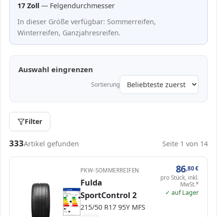
17 Zoll
— Felgendurchmesser
In dieser Größe verfügbar: Sommerreifen,
Winterreifen, Ganzjahresreifen.
Auswahl eingrenzen
Sortierung
Filter
Passende Reifen in 215/50 R17
333
Artikel gefunden
Seite 1 von 14
86
,80
€
PKW-SOMMERREIFEN
pro Stück, inkl.
Fulda
MwSt.*
EPREL
✓ auf Lager
ENERG
612762
SportControl 2
Fulda
579484
215/50 R17 95Y
C1
A
A
A
B
B
C
C
C
215/50 R17 95Y MFS
D
D
E
E
71 dB
B
Verordnung (EU) 2020/740