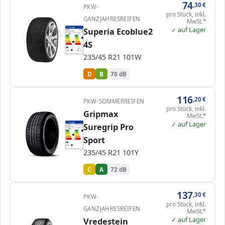
74
,30
€
PKW-
pro Stück, inkl.
GANZJAHRESREIFEN
MwSt.*
✓ auf Lager
EPREL
Superia Ecoblue2
ENERG
2235535
Superia
SF037461
235/45 R21 101W
C1
A
A
B
B
B
C
C
4S
D
D
D
E
E
70 dB
A
235/45 R21 101W
Verordnung (EU) 2020/740
D
B
70 dB
116
,20
€
PKW-SOMMERREIFEN
pro Stück, inkl.
Gripmax
MwSt.*
✓ auf Lager
EPREL
ENERG
Suregrip Pro
1870744
Gripmax
GR2354521YSGPSXL
235/45 R21 101Y
C1
A
A
A
B
B
C
C
C
Sport
D
D
E
E
72 dB
B
235/45 R21 101Y
Verordnung (EU) 2020/740
C
A
72 dB
137
,30
€
PKW-
pro Stück, inkl.
GANZJAHRESREIFEN
MwSt.*
✓ auf Lager
Vredestein