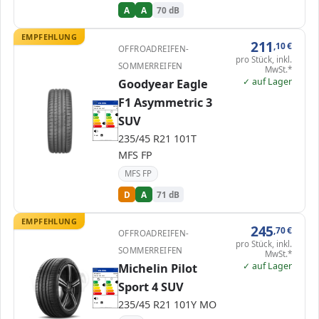
A
A
70 dB
EMPFEHLUNG
211
,10
€
OFFROADREIFEN-
pro Stück, inkl.
SOMMERREIFEN
MwSt.*
✓ auf Lager
Goodyear Eagle
F1 Asymmetric 3
EPREL
ENERG
1562179
Goodyear
583701
235/45 R21 101T
C1
SUV
A
A
A
B
B
C
C
D
D
D
E
E
235/45 R21 101T
71 dB
B
Verordnung (EU) 2020/740
MFS FP
MFS FP
D
A
71 dB
EMPFEHLUNG
245
,70
€
OFFROADREIFEN-
pro Stück, inkl.
SOMMERREIFEN
MwSt.*
✓ auf Lager
Michelin Pilot
EPREL
ENERG
409178
Michelin
184505
235/45 R21 101Y
C1
Sport 4 SUV
A
A
A
B
B
B
C
C
D
D
E
E
235/45 R21 101Y MO
72 dB
B
Verordnung (EU) 2020/740