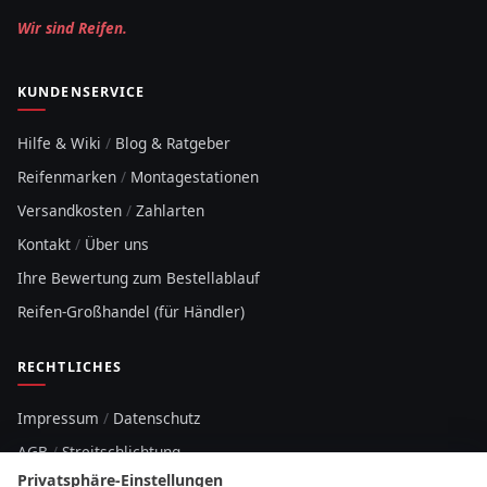
Wir sind Reifen.
KUNDENSERVICE
Hilfe & Wiki
/
Blog & Ratgeber
Reifenmarken
/
Montagestationen
Versandkosten
/
Zahlarten
Kontakt
/
Über uns
Ihre Bewertung zum Bestellablauf
Reifen-Großhandel (für Händler)
RECHTLICHES
Impressum
/
Datenschutz
AGB
/
Streitschlichtung
Privatsphäre-Einstellungen
Sitemap