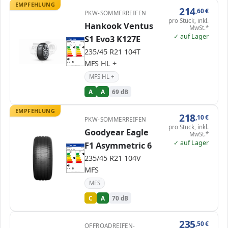
EMPFEHLUNG
214
,60
€
PKW-SOMMERREIFEN
pro Stück, inkl.
Hankook Ventus
MwSt.*
✓ auf Lager
S1 Evo3 K127E
EPREL
ENERG
1125131
Hankook
1027035
235/45 R21 104T
C1
A
A
A
A
235/45 R21 104T
B
B
C
C
D
D
E
E
MFS HL +
69 dB
A
Verordnung (EU) 2020/740
MFS HL +
A
A
69 dB
EMPFEHLUNG
218
,10
€
PKW-SOMMERREIFEN
pro Stück, inkl.
Goodyear Eagle
MwSt.*
✓ auf Lager
F1 Asymmetric 6
EPREL
ENERG
2220065
Goodyear
583763
235/45 R21 104V
C1
A
A
A
235/45 R21 104V
B
B
C
C
C
D
D
E
E
MFS
70 dB
B
Verordnung (EU) 2020/740
MFS
C
A
70 dB
235
,50
€
OFFROADREIFEN-