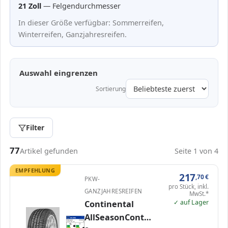
21 Zoll
— Felgendurchmesser
In dieser Größe verfügbar: Sommerreifen,
Winterreifen, Ganzjahresreifen.
Auswahl eingrenzen
Sortierung
Filter
Passende Reifen in 235/45 R21
77
Artikel gefunden
Seite 1 von 4
EMPFEHLUNG
217
,70
€
PKW-
pro Stück, inkl.
GANZJAHRESREIFEN
MwSt.*
✓ auf Lager
Continental
AllSeasonContact
EPREL
ENERG
1227510
Continental
0355988000
235/45 R21 101T
C1
A
A
A
B
B