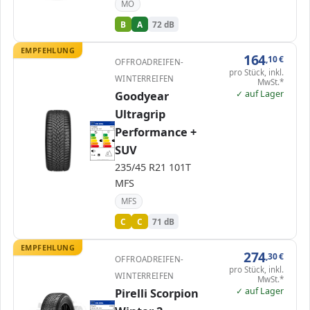
MO
B
A
72 dB
EMPFEHLUNG
164
,10
€
OFFROADREIFEN-
pro Stück, inkl.
WINTERREIFEN
MwSt.*
✓ auf Lager
Goodyear
Ultragrip
EPREL
ENERG
1542502
Performance +
Goodyear
586103
235/45 R21 101T
C1
A
A
B
B
C
C
C
C
SUV
D
D
E
E
71 dB
B
Verordnung (EU) 2020/740
235/45 R21 101T
MFS
MFS
C
C
71 dB
EMPFEHLUNG
274
,30
€
OFFROADREIFEN-
pro Stück, inkl.
WINTERREIFEN
MwSt.*
✓ auf Lager
Pirelli Scorpion
EPREL
ENERG
1212620
Pirelli
4138800
235/45 R21 101V
C1