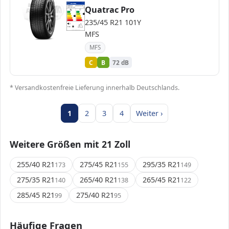
EPREL
ENERG
1404216
Quatrac Pro
Vredestein
AP23545021YQPRA…
235/45 R21 101Y
C1
A
A
B
B
B
C
C
C
235/45 R21 101Y
D
D
E
E
72 dB
B
MFS
Verordnung (EU) 2020/740
MFS
C
B
72 dB
* Versandkostenfreie Lieferung innerhalb Deutschlands.
1
2
3
4
Weiter ›
Weitere Größen mit 21 Zoll
255/40 R21
275/45 R21
295/35 R21
173
155
149
275/35 R21
265/40 R21
265/45 R21
140
138
122
285/45 R21
275/40 R21
99
95
Häufige Fragen