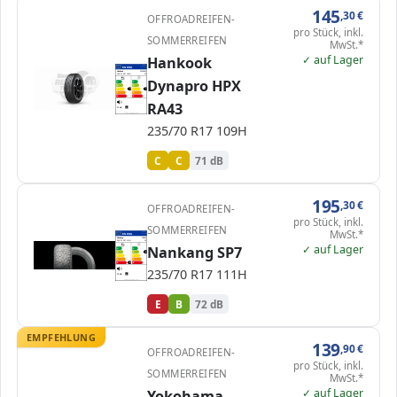
145
,30
€
OFFROADREIFEN-
pro Stück, inkl.
SOMMERREIFEN
MwSt.*
✓ auf Lager
Hankook
EPREL
ENERG
2068603
Hankook
1034863
235/70 R17 109H
C1
Dynapro HPX
A
A
B
B
C
C
C
C
D
D
E
E
RA43
71 dB
B
Verordnung (EU) 2020/740
235/70 R17 109H
C
C
71 dB
195
,30
€
OFFROADREIFEN-
pro Stück, inkl.
SOMMERREIFEN
MwSt.*
EPREL
ENERG
471039
Nankang
JB969
235/70 R17 111H
C1
✓ auf Lager
Nankang SP7
A
A
B
B
B
C
C
D
D
E
E
E
235/70 R17 111H
72 dB
B
Verordnung (EU) 2020/740
E
B
72 dB
EMPFEHLUNG
139
,90
€
OFFROADREIFEN-
pro Stück, inkl.
SOMMERREIFEN
MwSt.*
✓ auf Lager
Yokohama