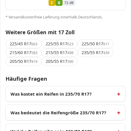
C
B
72 dB
* Versandkostenfreie Lieferung innerhalb Deutschlands.
Weitere Größen mit 17 Zoll
225/45 R17
225/55 R17
225/50 R17
663
623
611
215/60 R17
215/55 R17
235/55 R17
583
498
439
205/50 R17
205/55 R17
419
390
Häufige Fragen
Was kostet ein Reifen in 235/70 R17?
Was bedeutet die Reifengröße 235/70 R17?