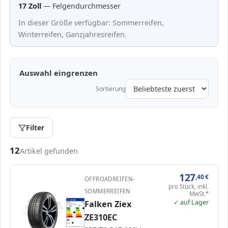
17 Zoll
— Felgendurchmesser
In dieser Größe verfügbar: Sommerreifen,
Winterreifen, Ganzjahresreifen.
Auswahl eingrenzen
Sortierung
Filter
Passende Reifen in 235/70 R17
12
Artikel gefunden
127
,40
€
OFFROADREIFEN-
pro Stück, inkl.
SOMMERREIFEN
MwSt.*
✓ auf Lager
EPREL
Falken Ziex
ENERG
601711
Falken
330494
235/70 R17 109V
C1
A
A
A
B
B
C
C
C
ZE310EC
D
D
E
E
69 dB
A
Verordnung (EU) 2020/740