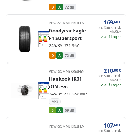
D
A
72 dB
169
,60
€
PKW-SOMMERREIFEN
pro Stück, inkl.
Goodyear Eagle
MwSt.*
EPREL
ENERG
612672
Goodyear
548903
245/35 R21 96Y
C1
✓ auf Lager
F1 Supersport
A
A
A
B
B
C
C
D
D
D
E
E
245/35 R21 96Y
72 dB
B
Verordnung (EU) 2020/740
D
A
72 dB
210
,80
€
PKW-SOMMERREIFEN
pro Stück, inkl.
Hankook IK01
MwSt.*
✓ auf Lager
ENERG
iON evo
Hankook
1031377
245/35 R21 96Y
C1
A
A
A
B
B
B
C
C
245/35 R21 96Y MFS
D
D
E
E
69 dB
A
Verordnung (EU) 2020/740
MFS
B
A
69 dB
107
,60
€
PKW-SOMMERREIFEN
pro Stück, inkl.