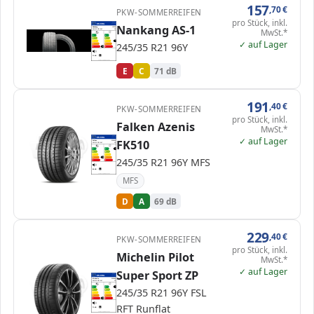
157
,70
€
PKW-SOMMERREIFEN
pro Stück, inkl.
EPREL
ENERG
Nankang AS-1
437454
Nankang
JC023
MwSt.*
245/35 R21 96Y
C1
A
A
B
B
✓ auf Lager
C
C
C
245/35 R21 96Y
D
D
E
E
E
71 dB
B
Verordnung (EU) 2020/740
E
C
71 dB
191
,40
€
PKW-SOMMERREIFEN
pro Stück, inkl.
Falken Azenis
MwSt.*
EPREL
✓ auf Lager
ENERG
508723
FK510
Falken
326699
245/35 R21 96Y
C1
A
A
A
B
B
C
C
245/35 R21 96Y MFS
D
D
D
E
E
69 dB
A
Verordnung (EU) 2020/740
MFS
D
A
69 dB
229
,40
€
PKW-SOMMERREIFEN
pro Stück, inkl.
Michelin Pilot
MwSt.*
✓ auf Lager
Super Sport ZP
EPREL
ENERG
410735
Michelin
500689
245/35 R21 96Y
C1
A
A
A
245/35 R21 96Y FSL
B
B
C
C
D
D
E
E
E
RFT Runflat
71 dB
B
Verordnung (EU) 2020/740