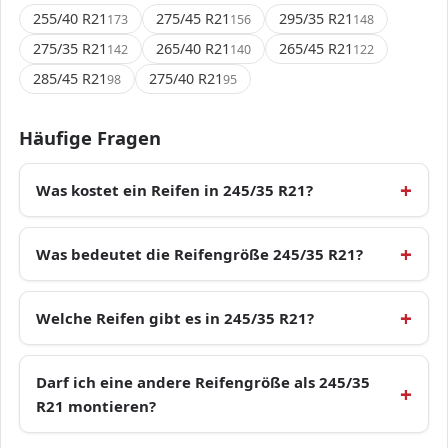
255/40 R21
275/45 R21
295/35 R21
173
156
148
275/35 R21
265/40 R21
265/45 R21
142
140
122
285/45 R21
275/40 R21
98
95
Häufige Fragen
Was kostet ein Reifen in 245/35 R21?
Was bedeutet die Reifengröße 245/35 R21?
Welche Reifen gibt es in 245/35 R21?
Darf ich eine andere Reifengröße als 245/35
R21 montieren?