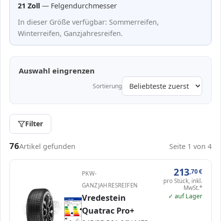
21 Zoll
— Felgendurchmesser
In dieser Größe verfügbar: Sommerreifen,
Winterreifen, Ganzjahresreifen.
Auswahl eingrenzen
Sortierung
Filter
Passende Reifen in 245/35 R21
76
Artikel gefunden
Seite 1 von 4
213
,70
€
PKW-
pro Stück, inkl.
GANZJAHRESREIFEN
MwSt.*
✓ auf Lager
Vredestein
EPREL
ENERG
1467961
Vredestein
AP24535021YQPPA…
245/35 R21 96Y
C1
Quatrac Pro+
A
A
B
B
B
C
C
D
D
D
E
E