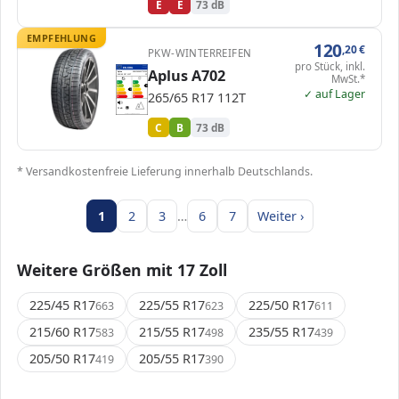
E
E
73 dB
EMPFEHLUNG
120
,20
€
PKW-WINTERREIFEN
pro Stück, inkl.
EPREL
ENERG
Aplus A702
725082
Aplus
APM2656517TA702
MwSt.*
265/65 R17 112T
C1
A
A
B
B
B
✓ auf Lager
C
C
C
265/65 R17 112T
D
D
E
E
73 dB
B
Verordnung (EU) 2020/740
C
B
73 dB
* Versandkostenfreie Lieferung innerhalb Deutschlands.
1
2
3
…
6
7
Weiter ›
Weitere Größen mit 17 Zoll
225/45 R17
225/55 R17
225/50 R17
663
623
611
215/60 R17
215/55 R17
235/55 R17
583
498
439
205/50 R17
205/55 R17
419
390