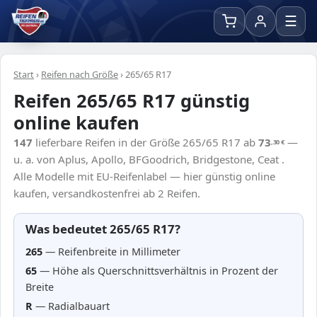
☰
Start
›
Reifen nach Größe
›
265/65 R17
Reifen 265/65 R17 günstig
online kaufen
147
lieferbare Reifen in der Größe 265/65 R17 ab
73
—
,30
€
u. a. von Aplus, Apollo, BFGoodrich, Bridgestone, Ceat .
Alle Modelle mit EU-Reifenlabel — hier günstig online
kaufen, versandkostenfrei ab 2 Reifen.
Was bedeutet 265/65 R17?
265
— Reifenbreite in Millimeter
65
— Höhe als Querschnittsverhältnis in Prozent der
Breite
R
— Radialbauart