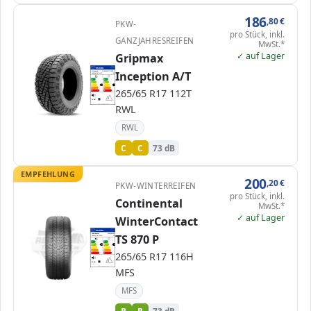
186
,80
€
PKW-
pro Stück, inkl.
GANZJAHRESREIFEN
MwSt.*
✓ auf Lager
Gripmax
EPREL
ENERG
1082989
Inception A/T
Gripmax
GR2656517TINCEP…
265/65 R17 112T
C1
A
A
B
B
C
C
C
C
265/65 R17 112T
D
D
E
E
73 dB
B
RWL
Verordnung (EU) 2020/740
RWL
C
C
73 dB
EMPFEHLUNG
200
,20
€
PKW-WINTERREIFEN
pro Stück, inkl.
Continental
MwSt.*
✓ auf Lager
WinterContact
EPREL
ENERG
1045306
TS 870 P
Continental
0355968000
265/65 R17 116H
C1
A
A
B
B
B
B
C
C
D
D
265/65 R17 116H
E
E
73 dB
B
Verordnung (EU) 2020/740
MFS
MFS