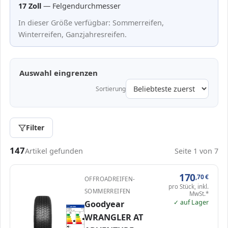
17 Zoll
— Felgendurchmesser
In dieser Größe verfügbar: Sommerreifen,
Winterreifen, Ganzjahresreifen.
Auswahl eingrenzen
Sortierung
Filter
Passende Reifen in 265/65 R17
147
Artikel gefunden
Seite 1 von 7
170
,70
€
OFFROADREIFEN-
pro Stück, inkl.
SOMMERREIFEN
MwSt.*
✓ auf Lager
Goodyear
EPREL
ENERG
2549453
Goodyear
723704
265/65 R17 112T
C1
WRANGLER AT
A
A
B
B
C
C
C
D
D
D
E
E