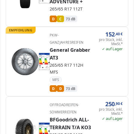
ADVENTURE +
73 dB
B
Verordnung (EU) 2020/740
265/65 R17 112T
D
C
73 dB
EMPFEHLUNG
152
,40
€
PKW-
pro Stück, inkl.
GANZJAHRESREIFEN
MwSt.*
✓ auf Lager
General Grabber
EPREL
ENERG
1391063
AT3
General
0449451000
265/65 R17 112H
C1
A
A
B
B
C
C
265/65 R17 112H
D
D
D
D
E
E
73 dB
B
MFS
Verordnung (EU) 2020/740
MFS
D
D
73 dB
250
,90
€
OFFROADREIFEN-
pro Stück, inkl.
SOMMERREIFEN
MwSt.*
✓ auf Lager
BFGoodrich ALL-
EPREL
ENERG
2196574
TERRAIN T/A KO3
BFGoodrich
237665
265/65 R17 116S
C1
A
A
B
B
C
C
C
D
D
E
E
E