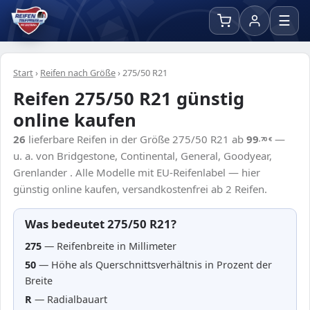
☰
Start
›
Reifen nach Größe
›
275/50 R21
Reifen 275/50 R21 günstig
online kaufen
26
lieferbare Reifen in der Größe 275/50 R21 ab
99
—
,70
€
u. a. von Bridgestone, Continental, General, Goodyear,
Grenlander . Alle Modelle mit EU-Reifenlabel — hier
günstig online kaufen, versandkostenfrei ab 2 Reifen.
Was bedeutet 275/50 R21?
275
— Reifenbreite in Millimeter
50
— Höhe als Querschnittsverhältnis in Prozent der
Breite
R
— Radialbauart