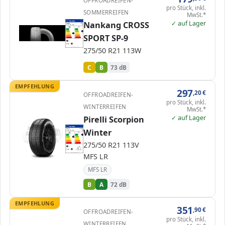
OFFROADREIFEN-
pro Stück, inkl.
SOMMERREIFEN
MwSt.*
✓ auf Lager
EPREL
Nankang CROSS
ENERG
443487
Nankang
JC978
275/50 R21 113W
C1
A
A
B
B
B
C
C
C
SPORT SP-9
D
D
E
E
73 dB
B
275/50 R21 113W
Verordnung (EU) 2020/740
C
B
73 dB
EMPFEHLUNG
297
,20
€
OFFROADREIFEN-
pro Stück, inkl.
WINTERREIFEN
MwSt.*
✓ auf Lager
Pirelli Scorpion
EPREL
ENERG
596329
Winter
Pirelli
3746500
275/50 R21 113V
C1
A
A
A
B
B
B
C
C
275/50 R21 113V
D
D
E
E
72 dB
B
MFS LR
Verordnung (EU) 2020/740
MFS LR
B
A
72 dB
EMPFEHLUNG
351
,90
€
OFFROADREIFEN-
pro Stück, inkl.
WINTERREIFEN