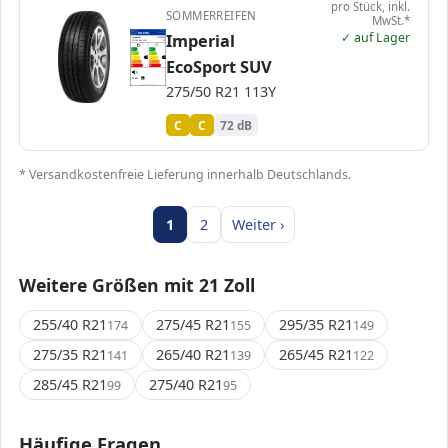
pro Stück, inkl.
SOMMERREIFEN
MwSt.*
✓ auf Lager
EPREL
Imperial
ENERG
2498758
Imperial
IM00259
275/50 R21 113Y
C1
A
A
B
B
C
C
C
C
EcoSport SUV
D
D
E
E
72 dB
B
275/50 R21 113Y
Verordnung (EU) 2020/740
C
C
72 dB
* Versandkostenfreie Lieferung innerhalb Deutschlands.
1
2
Weiter ›
Weitere Größen mit 21 Zoll
255/40 R21
275/45 R21
295/35 R21
174
155
149
275/35 R21
265/40 R21
265/45 R21
141
139
122
285/45 R21
275/40 R21
99
95
Häufige Fragen