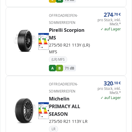
274
,70
€
OFFROADREIFEN-
pro Stück, inkl.
SOMMERREIFEN
MwSt.*
✓ auf Lager
Pirelli Scorpion
EPREL
ENERG
1728441
MS
Pirelli
4281400
275/50 R21 113Y
C1
A
A
A
B
B
B
C
C
275/50 R21 113Y (LR)
D
D
E
E
71 dB
B
MFS
Verordnung (EU) 2020/740
(LR) MFS
A
B
71 dB
320
,10
€
OFFROADREIFEN-
pro Stück, inkl.
SOMMERREIFEN
MwSt.*
✓ auf Lager
Michelin
EPREL
ENERG
984769
PRIMACY ALL
Michelin
200287
275/50 R21 113Y
C1
A
A
A
B
B
C
C
C
SEASON
D
D
E
E
72 dB
B
Verordnung (EU) 2020/740
275/50 R21 113Y LR
LR