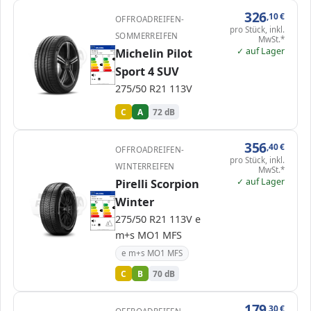
326
,10
€
OFFROADREIFEN-
pro Stück, inkl.
SOMMERREIFEN
MwSt.*
✓ auf Lager
EPREL
Michelin Pilot
ENERG
410160
Michelin
386376
275/50 R21 113V
C1
A
A
A
B
B
C
C
C
Sport 4 SUV
D
D
E
E
72 dB
B
275/50 R21 113V
Verordnung (EU) 2020/740
C
A
72 dB
356
,40
€
OFFROADREIFEN-
pro Stück, inkl.
WINTERREIFEN
MwSt.*
✓ auf Lager
Pirelli Scorpion
EPREL
ENERG
595891
Winter
Pirelli
3137500
275/50 R21 113V
C1
A
A
B
B
B
C
C
C
275/50 R21 113V e
D
D
E
E
70 dB
A
m+s MO1 MFS
Verordnung (EU) 2020/740
e m+s MO1 MFS
C
B
70 dB
179
,30
€