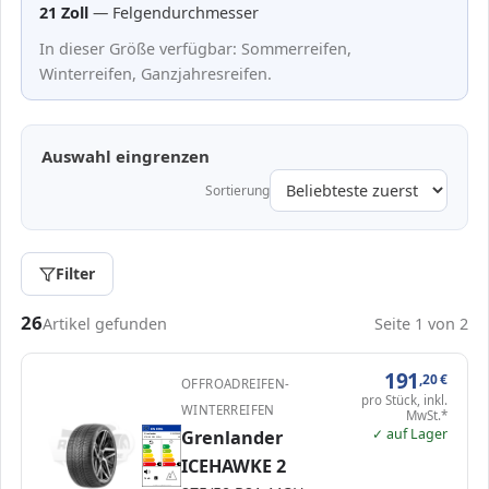
21 Zoll
— Felgendurchmesser
In dieser Größe verfügbar: Sommerreifen,
Winterreifen, Ganzjahresreifen.
Auswahl eingrenzen
Sortierung
Filter
Passende Reifen in 275/50 R21
26
Artikel gefunden
Seite 1 von 2
191
,20
€
OFFROADREIFEN-
pro Stück, inkl.
WINTERREIFEN
MwSt.*
✓ auf Lager
Grenlander
ENERG
Grenlander
GW25649
275/50 R21 113H
C1
A
A
B
B
C
C
ICEHAWKE 2
D
D
E
E
E
E
79 dB
C
Verordnung (EU) 2020/740