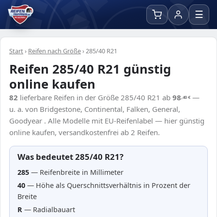
☰
Start
›
Reifen nach Größe
›
285/40 R21
Reifen 285/40 R21 günstig
online kaufen
82
lieferbare Reifen in der Größe 285/40 R21 ab
98
—
,40
€
u. a. von Bridgestone, Continental, Falken, General,
Goodyear . Alle Modelle mit EU-Reifenlabel — hier günstig
online kaufen, versandkostenfrei ab 2 Reifen.
Was bedeutet 285/40 R21?
285
— Reifenbreite in Millimeter
40
— Höhe als Querschnittsverhältnis in Prozent der
Breite
R
— Radialbauart