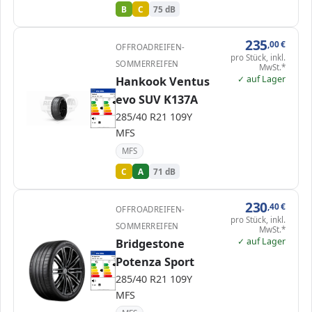
B
C
75 dB
235
,00
€
OFFROADREIFEN-
pro Stück, inkl.
SOMMERREIFEN
MwSt.*
✓ auf Lager
Hankook Ventus
EPREL
ENERG
2164054
evo SUV K137A
Hankook
1035176
285/40 R21 109Y
C1
A
A
A
B
B
C
C
C
285/40 R21 109Y
D
D
E
E
71 dB
A
MFS
Verordnung (EU) 2020/740
MFS
C
A
71 dB
230
,40
€
OFFROADREIFEN-
pro Stück, inkl.
SOMMERREIFEN
MwSt.*
✓ auf Lager
Bridgestone
EPREL
ENERG
501877
Potenza Sport
Bridgestone
23295
285/40 R21 109Y
C1
A
A
A
B
B
C
C
C
285/40 R21 109Y
D
D
E
E
73 dB
B
MFS
Verordnung (EU) 2020/740