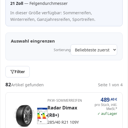
21 Zoll
— Felgendurchmesser
In dieser Größe verfügbar: Sommerreifen,
Winterreifen, Ganzjahresreifen, Sportreifen.
Auswahl eingrenzen
Sortierung
Filter
Passende Reifen in 285/40 R21
82
Artikel gefunden
Seite 1 von 4
489
,40
€
PKW-SOMMERREIFEN
pro Stück, inkl.
Radar Dimax
MwSt.*
EPREL
ENERG
1000000
Radar
DSC0161
285/40 R21 109Y
C1
✓ auf Lager
(R8+)
A
A
B
B
B
C
C
C
D
D
E
E
285/40 R21 109Y
75 dB
B
Verordnung (EU) 2020/740