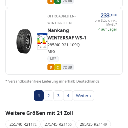
D
A
73 dB
233
,10
€
OFFROADREIFEN-
pro Stück, inkl.
WINTERREIFEN
MwSt.*
✓ auf Lager
Nankang
EPREL
ENERG
465064
WINTERSAF WS-1
Nankang
JD706
285/40 R21 109Q
C1
A
A
B
B
C
C
C
285/40 R21 109Q
D
D
D
E
E
72 dB
A
MFS
Verordnung (EU) 2020/740
MFS
D
C
72 dB
* Versandkostenfreie Lieferung innerhalb Deutschlands.
1
2
3
4
Weiter ›
Weitere Größen mit 21 Zoll
255/40 R21
275/45 R21
295/35 R21
172
155
149