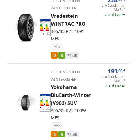
OFFROADREIFEN-
pro Stück, inkl.
WINTERREIFEN
MwSt.*
✓ auf Lager
Vredestein
EPREL
ENERG
2037557
WINTRAC PRO+
Vredestein
AP30535021YWPPA…
305/35 R21 109Y
C1
A
A
B
B
B
C
C
305/35 R21 109Y
D
D
D
E
E
74 dB
B
MFS
Verordnung (EU) 2020/740
MFS
D
B
74 dB
191
,00
€
OFFROADREIFEN-
pro Stück, inkl.
WINTERREIFEN
MwSt.*
✓ auf Lager
Yokohama
BluEarth-Winter
EPREL
ENERG
2055045
Yokohama
R9551
305/35 R21 109W
C1
(V906) SUV
A
A
B
B
B
C
C
D
D
D
E
E
305/35 R21 109W
74 dB
B
Verordnung (EU) 2020/740
MFS
MFS
D
B
74 dB