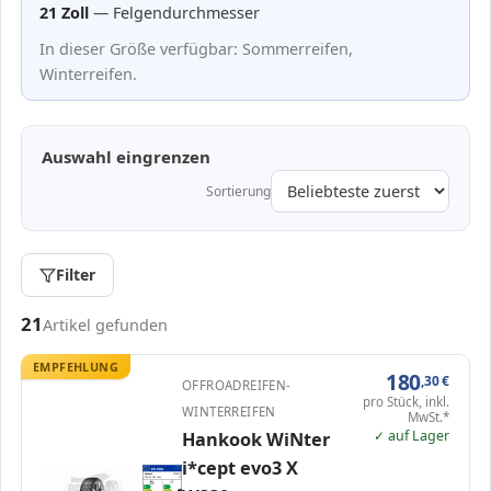
21 Zoll
— Felgendurchmesser
In dieser Größe verfügbar: Sommerreifen,
Winterreifen.
Auswahl eingrenzen
Sortierung
Filter
Passende Reifen in 305/35 R21
21
Artikel gefunden
EMPFEHLUNG
180
,30
€
OFFROADREIFEN-
pro Stück, inkl.
WINTERREIFEN
MwSt.*
✓ auf Lager
Hankook WiNter
i*cept evo3 X
EPREL
ENERG
616897
Hankook
1026370
305/35 R21 109V
C1
A
A
B
B