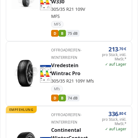
W330
B
C
C
D
D
D
E
E
305/35 R21 109V
75 dB
B
Verordnung (EU) 2020/740
MFS
MFS
D
B
75 dB
213
,70
€
OFFROADREIFEN-
pro Stück, inkl.
WINTERREIFEN
MwSt.*
✓ auf Lager
Vredestein
EPREL
ENERG
1000000
Vredestein
AP30535021YWPRA…
305/35 R21 109Y
C1
Wintrac Pro
A
A
B
B
B
C
C
D
D
D
E
E
305/35 R21 109Y Mfs
74 dB
B
Verordnung (EU) 2020/740
Mfs
D
B
74 dB
EMPFEHLUNG
336
,80
€
OFFROADREIFEN-
pro Stück, inkl.
WINTERREIFEN
MwSt.*
✓ auf Lager
Continental
EPREL