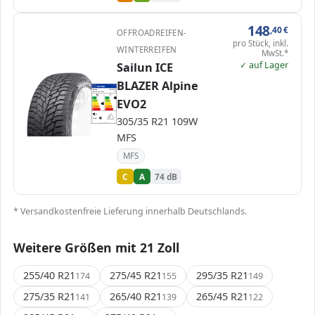
148
,40
€
OFFROADREIFEN-
pro Stück, inkl.
WINTERREIFEN
MwSt.*
✓ auf Lager
Sailun ICE
BLAZER Alpine
EPREL
ENERG
2355692
Sailun
3220022431
305/35 R21 109W
C1
EVO2
A
A
A
B
B
C
C
C
D
D
E
E
305/35 R21 109W
74 dB
B
Verordnung (EU) 2020/740
MFS
MFS
C
A
74 dB
* Versandkostenfreie Lieferung innerhalb Deutschlands.
Weitere Größen mit 21 Zoll
255/40 R21
275/45 R21
295/35 R21
174
155
149
275/35 R21
265/40 R21
265/45 R21
141
139
122