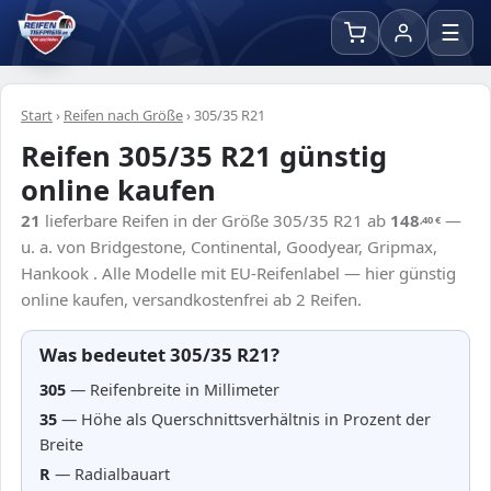
☰
Start
›
Reifen nach Größe
›
305/35 R21
Reifen 305/35 R21 günstig
online kaufen
21
lieferbare Reifen in der Größe 305/35 R21 ab
148
—
,40
€
u. a. von Bridgestone, Continental, Goodyear, Gripmax,
Hankook . Alle Modelle mit EU-Reifenlabel — hier günstig
online kaufen, versandkostenfrei ab 2 Reifen.
Was bedeutet 305/35 R21?
305
— Reifenbreite in Millimeter
35
— Höhe als Querschnittsverhältnis in Prozent der
Breite
R
— Radialbauart