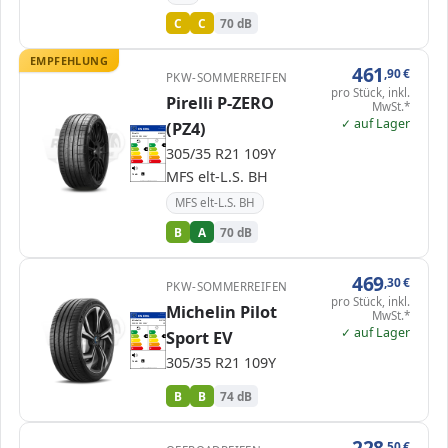
C
C
70 dB
EMPFEHLUNG
461
,90
€
PKW-SOMMERREIFEN
pro Stück, inkl.
Pirelli P-ZERO
MwSt.*
✓ auf Lager
(PZ4)
EPREL
ENERG
1419660
Pirelli
4188500
305/35 R21 109Y
C1
A
A
A
305/35 R21 109Y
B
B
B
C
C
D
D
E
E
MFS elt-L.S. BH
70 dB
A
Verordnung (EU) 2020/740
MFS elt-L.S. BH
B
A
70 dB
469
,30
€
PKW-SOMMERREIFEN
pro Stück, inkl.
Michelin Pilot
MwSt.*
EPREL
ENERG
1750054
Michelin
513728
305/35 R21 109Y
C1
✓ auf Lager
Sport EV
A
A
B
B
B
B
C
C
D
D
E
E
305/35 R21 109Y
74 dB
B
Verordnung (EU) 2020/740
B
B
74 dB
228
,50
€