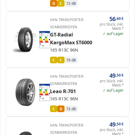
D
C
72 dB
56
,60
€
VAN-TRANSPORTER-
pro Stück, inkl.
SOMMERREIFEN
MwSt.*
✓ auf Lager
EPREL
GT-Radial
ENERG
1966350
GT-Radial
100AK002H
165 R13C 96N
C2
A
A
B
B
C
C
C
C
KargoMax ST6000
D
D
E
E
70 dB
B
165 R13C 96N
Verordnung (EU) 2020/740
C
C
70 dB
49
,50
€
VAN-TRANSPORTER-
pro Stück, inkl.
SOMMERREIFEN
MwSt.*
EPREL
ENERG
427693
Leao
221015096
165 R13C 96N
C2
✓ auf Lager
Leao R-701
A
A
B
B
C
C
C
D
D
D
E
E
165 R13C 96N
72 dB
B
Verordnung (EU) 2020/740
C
D
72 dB
49
,50
€
VAN-TRANSPORTER-
pro Stück, inkl.
SOMMERREIFEN
MwSt.*