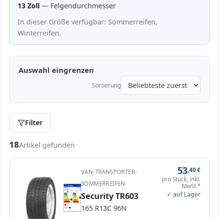
13 Zoll
— Felgendurchmesser
In dieser Größe verfügbar: Sommerreifen,
Winterreifen.
Auswahl eingrenzen
Sortierung
Filter
Passende Reifen in 165/82 R13
18
Artikel gefunden
53
,40
€
VAN-TRANSPORTER-
pro Stück, inkl.
SOMMERREIFEN
MwSt.*
EPREL
ENERG
437012
Security
221011635
165 R13C 96N
C2
✓ auf Lager
Security TR603
A
A
B
B
C
C
C
D
D
D
E
E
165 R13C 96N
72 dB
B
Verordnung (EU) 2020/740