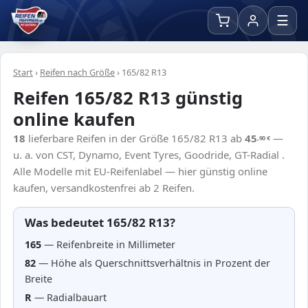
☰
Start
›
Reifen nach Größe
›
165/82 R13
Reifen 165/82 R13 günstig
online kaufen
18
lieferbare Reifen in der Größe 165/82 R13 ab
45
—
,90
€
u. a. von CST, Dynamo, Event Tyres, Goodride, GT-Radial .
Alle Modelle mit EU-Reifenlabel — hier günstig online
kaufen, versandkostenfrei ab 2 Reifen.
Was bedeutet 165/82 R13?
165
— Reifenbreite in Millimeter
82
— Höhe als Querschnittsverhältnis in Prozent der
Breite
R
— Radialbauart