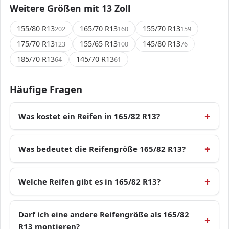
Weitere Größen mit 13 Zoll
155/80 R13
165/70 R13
155/70 R13
202
160
159
175/70 R13
155/65 R13
145/80 R13
123
100
76
185/70 R13
145/70 R13
64
61
Häufige Fragen
Was kostet ein Reifen in 165/82 R13?
Was bedeutet die Reifengröße 165/82 R13?
Welche Reifen gibt es in 165/82 R13?
Darf ich eine andere Reifengröße als 165/82
R13 montieren?